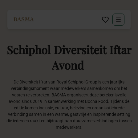
Particulier
Schiphol
Diversiteit
Iftar
Zakelijk
Avond
Decoratie huren
De Diversiteit Iftar van Royal Schiphol Group is een jaarlijks
Inspiratie
verbindingsmoment waar medewerkers samenkomen om het
vasten te verbreken. BASMA organiseert deze betekenisvolle
Over BASMA
avond sinds 2019 in samenwerking met Bocha Food. Tijdens de
editie komen inclusie, cultuur, beleving en organisatiebrede
verbinding samen in een warme, gastvrije en inspirerende setting
Contact
die iedereen raakt en bijdraagt aan duurzame verbindingen tussen
medewerkers.