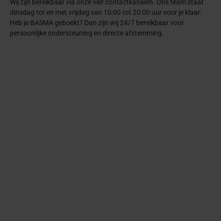
Wij zijn bereikbaar via onze vier contactkanalen. Ons team staat
dinsdag tot en met vrijdag van 10:00 tot 20:00 uur voor je klaar.
Heb je BASMA geboekt? Dan zijn wij 24/7 bereikbaar voor
persoonlijke ondersteuning en directe afstemming.
Telefoon
Bel naar +31 362 022 006
WhatsApp
App naar +31 362 022 006
E-mail
Mail naar info@basma.nl
Contactformulier
Vul formulier in