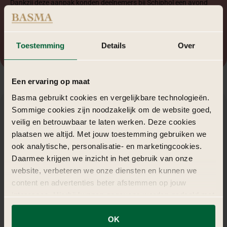
Dankzij deze aanpak konden deelnemers bij Schiphol een avond
beleven die niet alleen organisatorisch strak was, maar ook
emotioneel en sociaal impact maakte.
Toestemming
Details
Over
Een ervaring op maat
Basma gebruikt cookies en vergelijkbare technologieën.
Sommige cookies zijn noodzakelijk om de website goed,
veilig en betrouwbaar te laten werken. Deze cookies
Programma-opzet
&
beleving
plaatsen we altijd. Met jouw toestemming gebruiken we
ook analytische, personalisatie- en marketingcookies.
Gezamenlijke ontvangst met welkom en intro over de
Daarmee krijgen we inzicht in het gebruik van onze
betekenis van de Ramadan en het thema van de avond.
website, verbeteren we onze diensten en kunnen we
Diner in drie gangen, verzorgd door BOCHA Food, in sfeer die
content en advertenties beter afstemmen op jouw
uitnodigt tot ontmoeting.
interesses. Hierbij kunnen gegevens worden gedeeld met
Informele gespreksmomenten en netwerken, begeleid door
externe partners.
dagvoorzitter of spreker.
Afsluiting met reflectie en gelegenheid tot verdieping — de
OK