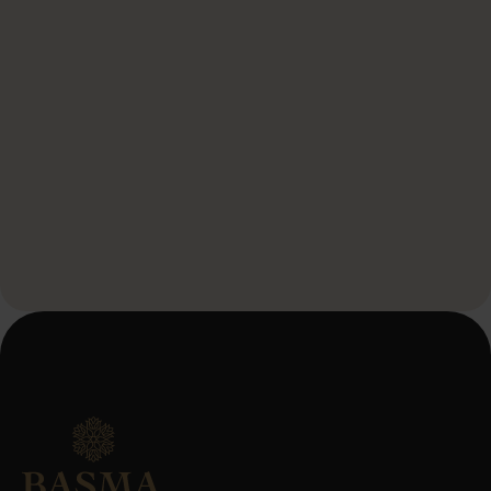
Telefoon
*
Wat ga je organiseren?
*
Wat je nog kwijt wil
Door dit formulier te verzenden, ga je akkoord met onze
servicevoorwaarden en het privacybeleid.
*