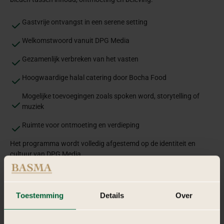
Gastvrije ontvangst in een serene setting
Welkomstwoord vanuit DPG Media
Gezamenlijk verbreken van het vasten
Hoogwaardige halal catering door Bocha Food
Mogelijke toevoegingen zoals spoken word, storytelling of
muziek
Ruimte voor ontmoeting en verdieping
Het programma wordt volledig afgestemd op de identiteit en
cultuur van DPG Media.
Toestemming
Details
Over