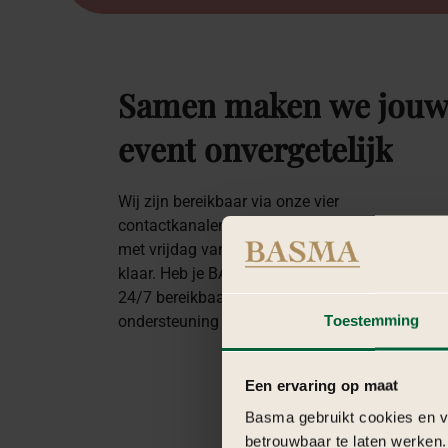
Samen
maken
we
jou
event
onvergetelijk
Wij zijn bereikbaar via onze vier
contactkanalen. Ons team staat dinsdag tot en
met vrijdag van 10:00 tot 20:00 uur voor je
klaar. Heb je BASMA geboekt? Dan zijn wij
24/7 bereikbaar voor persoonlijke
Toestemming
ondersteuning en directe afstemming.
Een ervaring op maat
Basma gebruikt cookies en ve
betrouwbaar te laten werken.