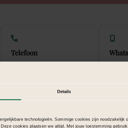
w
Telefoon
What
Bel naar +31 362 022 006
App n
Details
E-mail
Conta
rgelijkbare technologieën. Sommige cookies zijn noodzakelijk o
 Deze cookies plaatsen we altijd. Met jouw toestemming gebruik
Mail naar info@basma.nl
Vul fo