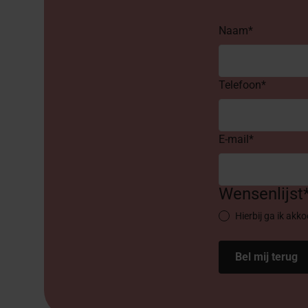
Naam*
Telefoon*
E-mail*
Wensenlijst
Hierbij ga ik akk