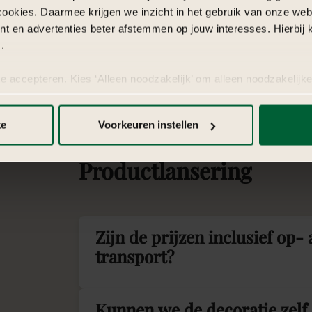
cookies. Daarmee krijgen we inzicht in het gebruik van onze we
nt en advertenties beter afstemmen op jouw interesses. Hierbi
.
te accepteren. Kies ‘Alleen noodzakelijk’ om alleen noodzakelijke
 per categorie kiezen welke cookies je accepteert. Je kunt je ke
 Meer informatie vind je in
de kleine letters
.
ke
Voorkeuren instellen
Veelgestelde
vragen
ov
Productlansering
Zijn de prijzen inclusief op-
transport?
Kunnen we de decoratie zelf