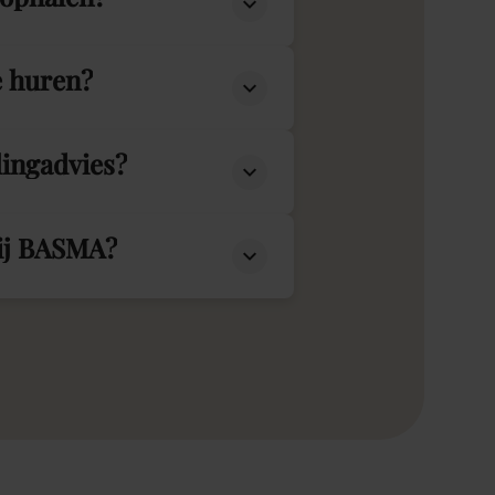
e huren?
lingadvies?
bij BASMA?