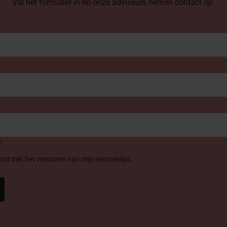
Vul het formulier in en onze adviseurs nemen contact op.
*
oord met het versturen van mijn wensenlijst.