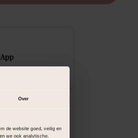
sApp
aar +31 362 022 006
Over
ctformulier
m de website goed, veilig en
en we ook analytische,
rmulier in