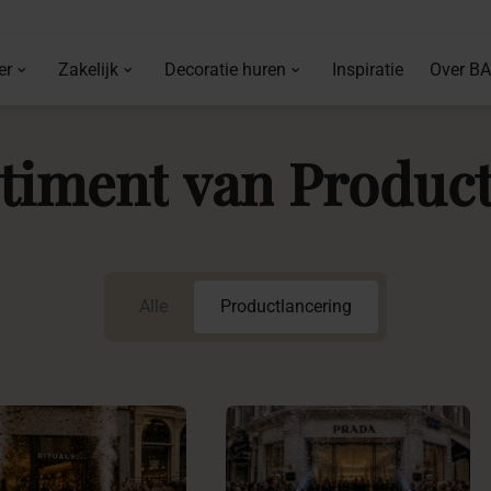
er
Zakelijk
Decoratie huren
Inspiratie
Over B
timent
van
Product
Alle
Productlancering