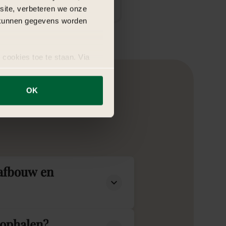
bsite, verbeteren we onze
j kunnen gegevens worden
 cookies toe te staan. Via
uze op ieder moment wijzigen
OK
er
 afbouw en
 ophalen?