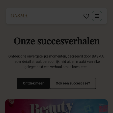
Particulier
Onze
succesverhalen
Zakelijk
Decoratie huren
Ontdek drie onvergetelijke momenten, gecreëerd door BASMA.
Ieder detail straalt persoonlijkheid uit en maakt van elke
gelegenheid een verhaal om te koesteren.
Inspiratie
Over BASMA
Ontdek meer
Ook een succescase?
Contact