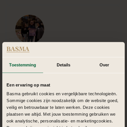
Andrélon Ramadan Iftar
Andrélon Ramadan Iftar was een warme en
verbindende merkbeleving, georganiseerd door BASMA
Toestemming
Details
Over
in opdracht van GoSpooky bij KIT Events. Tijdens deze
bijzondere avond kwamen merkidentiteit en
maatschappelijke betrokkenheid samen in een setting
Een ervaring op maat
die volledig in het teken stond van diversiteit,
Basma gebruikt cookies en vergelijkbare technologieën.
herkenning en het delen van persoonlijke verhalen.
BASMA vertaalde de essentie van Andrélon naar een
Sommige cookies zijn noodzakelijk om de website goed,
veilig en betrouwbaar te laten werken. Deze cookies
Lees meer
plaatsen we altijd. Met jouw toestemming gebruiken we
ook analytische, personalisatie- en marketingcookies.