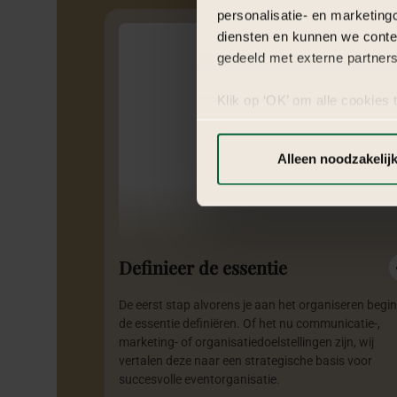
personalisatie- en marketing
diensten en kunnen we conte
gedeeld met externe partners
Klik op ‘OK’ om alle cookies 
‘Voorkeuren instellen’ kun je
via onze cookie-instellingen.
Alleen noodzakelij
Definieer de essentie
De eerst stap alvorens je aan het organiseren begint
de essentie definiëren. Of het nu communicatie-,
marketing- of organisatiedoelstellingen zijn, wij
vertalen deze naar een strategische basis voor
succesvolle eventorganisatie.