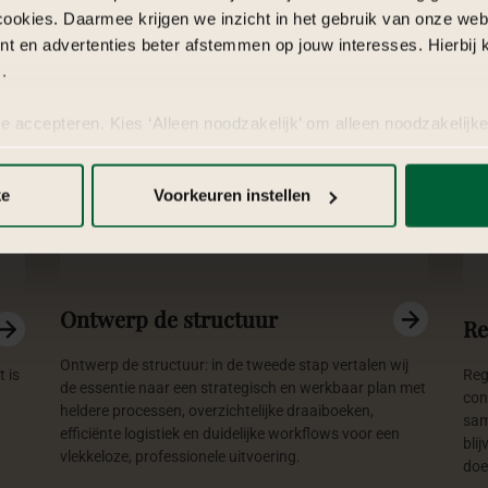
cookies. Daarmee krijgen we inzicht in het gebruik van onze we
nt en advertenties beter afstemmen op jouw interesses. Hierbi
.
te accepteren. Kies ‘Alleen noodzakelijk’ om alleen noodzakelijke
 per categorie kiezen welke cookies je accepteert. Je kunt je ke
 Meer informatie vind je in
de kleine letters
.
ke
Voorkeuren instellen
Ontwerp de structuur
Re
Ontwerp de structuur: in de tweede stap vertalen wij
 is
Reg
de essentie naar een strategisch en werkbaar plan met
con
heldere processen, overzichtelijke draaiboeken,
sam
efficiënte logistiek en duidelijke workflows voor een
bli
vlekkeloze, professionele uitvoering.
doe