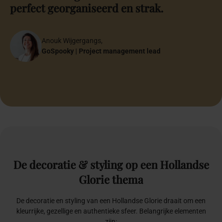
persoonlijke betrokkenheid.
hebben wij als zeer prettig ervaren
perfect georganiseerd en strak.
verwachtingen.
bruidsparen!
persoonlijke betrokkenheid.
hebben wij als zeer prettig ervaren
werkelijk.
werkelijk.
Vy Vo
Wendy Combetto
Hafid Bochhah
Rabia Karahan
Anne Jellema
Jerain de Vries-Venetiaan
GoSpooky | Sr. Project Manager
Eventmanager
Founder Bocha Food
Account Schiphol Group
Online strateeg
Founder Flawless Weddings
Mounir & Isa
Anouk Wijgergangs,
Lojain
Anne-Martine Speelman
Mounir & Isa
Bruidspaar
GoSpooky | Project management lead
Papa & Mama
Founder Anne-Martine Weddings & Events
Bruidspaar
Halima Özen-El Hajoui
Halima Özen-El Hajoui
Oprichter Inclusiefabriek
Oprichter Inclusiefabriek
De
decoratie
&
styling
op
een
Hollandse
Glorie
thema
De decoratie en styling van een Hollandse Glorie draait om een
kleurrijke, gezellige en authentieke sfeer. Belangrijke elementen
zijn: