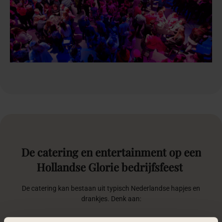
De
catering
en
entertainment
op
een
Hollandse
Glorie
bedrijfsfeest
De catering kan bestaan uit typisch Nederlandse hapjes en
drankjes. Denk aan:
Voorgerechten: Haring met uitjes, roggebrood met kaas en