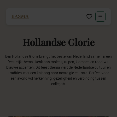
Particulier
Hollandse
Glorie
Zakelijk
Decoratie huren
Een Hollandse Glorie brengt het beste van Nederland samen in een
feestelijk thema. Denk aan molens, tulpen, klompen en rood-wit-
blauwe accenten. Dit feest thema viert de Nederlandse cultuur en
Inspiratie
tradities, met een knipoog naar nostalgie en trots. Perfect voor
een avond vol herkenning, gezelligheid en verbinding tussen
collega’s.
Over BASMA
Contact