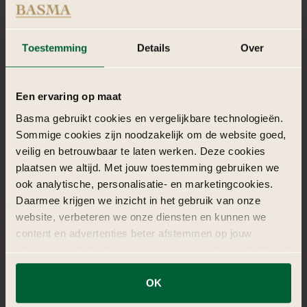
oer-Hollandse erwtensoep.
Hoofdgerechten: Stamppotten met rookworst, hutspot en
vegetarische alternatieven.
Toestemming
Details
Over
Nagerechten: Poffertjes, stroopwafels en appeltaart met
slagroom.
Dranken: Jenever, lokale bieren, en frisdranken zoals cassis en
Een ervaring op maat
bitter lemon.
Entertainment kan bestaan uit Hollandse spelletjes zoals sjoelen,
Basma gebruikt cookies en vergelijkbare technologieën.
kaaswerpen of klompendansen. Live muziek van een Nederlandse
Sommige cookies zijn noodzakelijk om de website goed,
artiest of band kan de avond extra feestelijk maken. Een quiz over
veilig en betrouwbaar te laten werken. Deze cookies
Nederlandse tradities en geschiedenis is ook een leuke toevoeging.
plaatsen we altijd. Met jouw toestemming gebruiken we
ook analytische, personalisatie- en marketingcookies.
Daarmee krijgen we inzicht in het gebruik van onze
website, verbeteren we onze diensten en kunnen we
content en advertenties beter afstemmen op jouw
interesses. Hierbij kunnen gegevens worden gedeeld met
externe partners.
OK
Klik op ‘OK’ om alle cookies te accepteren. Kies ‘Alleen