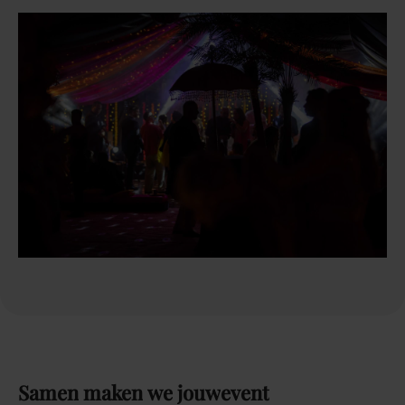
Samen
maken
we
jouw
event