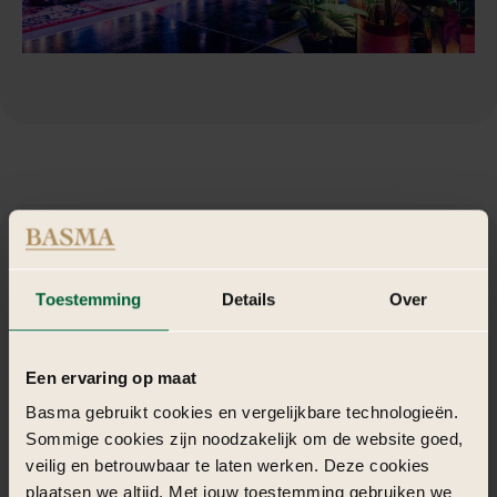
De
catering
en
entertainment
op
een
Toestemming
Details
Over
1001
Nacht
thema
De catering kan bestaan uit een overvloed aan Midden-Oosterse
Een ervaring op maat
gerechten en specerijen. Denk aan:
Basma gebruikt cookies en vergelijkbare technologieën.
Sommige cookies zijn noodzakelijk om de website goed,
Voorgerechten: Mezze zoals hummus, baba ganoush, gevulde
veilig en betrouwbaar te laten werken. Deze cookies
wijnbladeren en falafel.
Hoofdgerechten: Tajines, lamskebabs, gegrilde groenten en
plaatsen we altijd. Met jouw toestemming gebruiken we