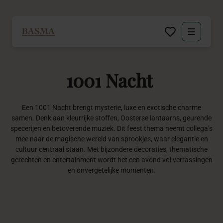
Particulier
1001
Nacht
Zakelijk
Decoratie huren
Een 1001 Nacht brengt mysterie, luxe en exotische charme
samen. Denk aan kleurrijke stoffen, Oosterse lantaarns, geurende
specerijen en betoverende muziek. Dit feest thema neemt collega’s
Inspiratie
mee naar de magische wereld van sprookjes, waar elegantie en
cultuur centraal staan. Met bijzondere decoraties, thematische
gerechten en entertainment wordt het een avond vol verrassingen
Over BASMA
en onvergetelijke momenten.
Contact