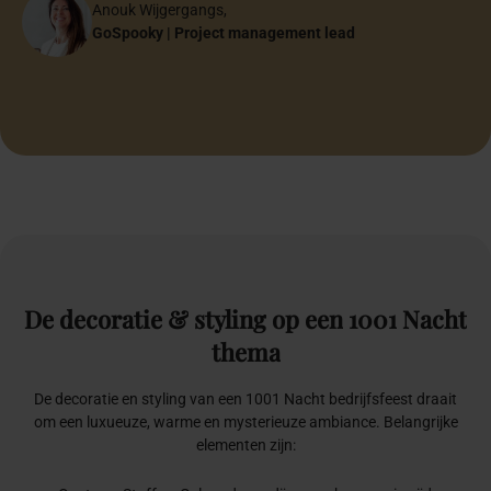
GoSpooky | Sr. Project Manager
Eventmanager
Founder Bocha Food
Account Schiphol Group
Online strateeg
Founder Flawless Weddings
Mounir & Isa
Anouk Wijgergangs,
Lojain
Anne-Martine Speelman
Mounir & Isa
Bruidspaar
GoSpooky | Project management lead
Papa & Mama
Founder Anne-Martine Weddings & Events
Bruidspaar
Halima Özen-El Hajoui
Halima Özen-El Hajoui
Oprichter Inclusiefabriek
Oprichter Inclusiefabriek
De
decoratie
&
styling
op
een
1001
Nacht
thema
De decoratie en styling van een 1001 Nacht bedrijfsfeest draait
om een luxueuze, warme en mysterieuze ambiance. Belangrijke
elementen zijn: