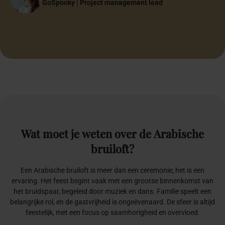
Bruidspaar
GoSpooky | Project management lead
Papa & Mama
Founder Anne-Martine Weddings & Events
Bruidspaar
Halima Özen-El Hajoui
Halima Özen-El Hajoui
Oprichter Inclusiefabriek
Oprichter Inclusiefabriek
Wat
moet
je
weten
over
de
Arabische
bruiloft?
Een Arabische bruiloft is meer dan een ceremonie; het is een
ervaring. Het feest begint vaak met een grootse binnenkomst van
het bruidspaar, begeleid door muziek en dans. Familie speelt een
belangrijke rol, en de gastvrijheid is ongeëvenaard. De sfeer is altijd
feestelijk, met een focus op saamhorigheid en overvloed.