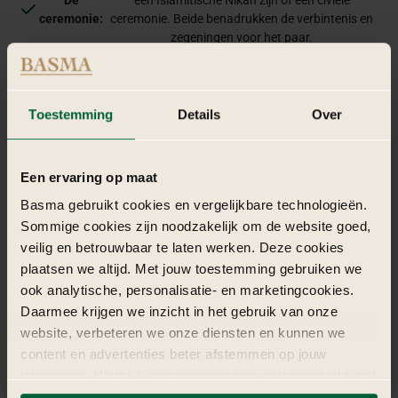
ceremonie:
ceremonie. Beide benadrukken de verbintenis en
zegeningen voor het paar.
Na de ceremonie volgt een uitbundig diner en dansfeest.
Het
Traditionele muziek en volksdansen, zoals de Dabke,
feest:
brengen de gasten samen op de dansvloer.
Toestemming
Details
Over
Een ervaring op maat
Basma gebruikt cookies en vergelijkbare technologieën.
Sommige cookies zijn noodzakelijk om de website goed,
veilig en betrouwbaar te laten werken. Deze cookies
plaatsen we altijd. Met jouw toestemming gebruiken we
ook analytische, personalisatie- en marketingcookies.
Daarmee krijgen we inzicht in het gebruik van onze
website, verbeteren we onze diensten en kunnen we
content en advertenties beter afstemmen op jouw
interesses. Hierbij kunnen gegevens worden gedeeld met
externe partners.