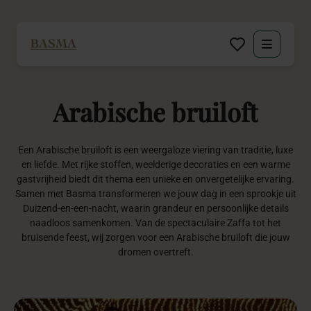
Particulier
Arabische
bruiloft
Zakelijk
Decoratie huren
Een Arabische bruiloft is een weergaloze viering van traditie, luxe
en liefde. Met rijke stoffen, weelderige decoraties en een warme
gastvrijheid biedt dit thema een unieke en onvergetelijke ervaring.
Inspiratie
Samen met Basma transformeren we jouw dag in een sprookje uit
Duizend-en-een-nacht, waarin grandeur en persoonlijke details
naadloos samenkomen. Van de spectaculaire Zaffa tot het
Over BASMA
bruisende feest, wij zorgen voor een Arabische bruiloft die jouw
dromen overtreft.
Contact