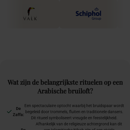
Wat
zijn
de
belangrijkste
rituelen
op
een
Arabische
bruiloft?
Een spectaculaire optocht waarbij het bruidspaar wordt
De
begeleid door trommels, fluiten en traditionele dansers.
Zaffa:
Dit ritueel symboliseert vreugde en feestelijkheid.
Afhankelijk van de religieuze achtergrond kan dit
De
een Islamitische Nikah zijn of een civiele