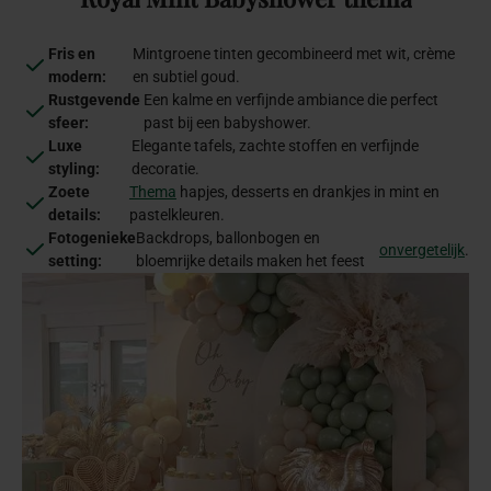
Fris en
Mintgroene tinten gecombineerd met wit, crème
modern:
en subtiel goud.
Rustgevende
Een kalme en verfijnde ambiance die perfect
sfeer:
past bij een babyshower.
Luxe
Elegante tafels, zachte stoffen en verfijnde
styling:
decoratie.
Zoete
Thema
hapjes, desserts en drankjes in mint en
details:
pastelkleuren.
Fotogenieke
Backdrops, ballonbogen en
onvergetelijk
.
setting:
bloemrijke details maken het feest