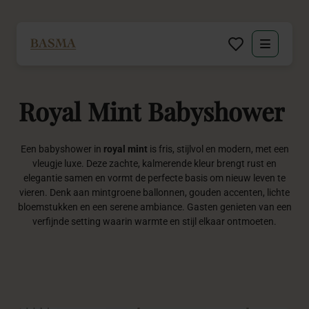
Particulier
Royal
Mint
Babyshower
Zakelijk
Decoratie huren
Een babyshower in
royal mint
is fris, stijlvol en modern, met een
vleugje luxe. Deze zachte, kalmerende kleur brengt rust en
elegantie samen en vormt de perfecte basis om nieuw leven te
Inspiratie
vieren. Denk aan mintgroene ballonnen, gouden accenten, lichte
bloemstukken en een serene ambiance. Gasten genieten van een
verfijnde setting waarin warmte en stijl elkaar ontmoeten.
Over BASMA
Contact