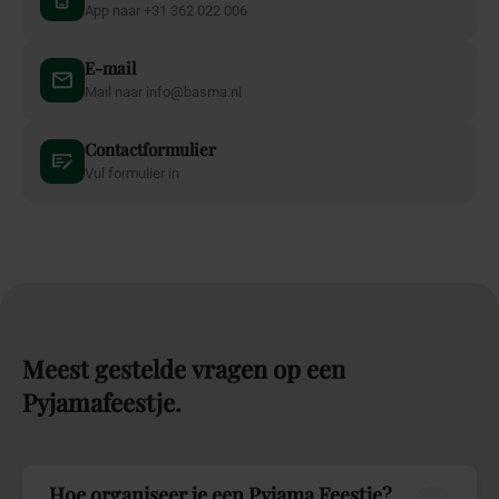
App naar +31 362 022 006
E-mail
Mail naar info@basma.nl
Contactformulier
Vul formulier in
Meest
gestelde
vragen
op
een
Pyjamafeestje.
Hoe organiseer je een Pyjama Feestje?