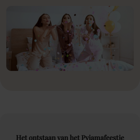
Het
ontstaan
van
het
Pyjamafeestje