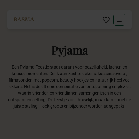
Particulier
Pyjama
Zakelijk
Decoratie huren
Een
Pyjama Feestje
staat garant voor gezelligheid, lachen en
knusse momenten. Denk aan zachte dekens, kussens overal,
filmavonden met popcorn, beauty hoekjes en natuurlijk heel veel
Inspiratie
lekkers. Het is de ultieme combinatie van ontspanning en plezier,
waarin vrienden en vriendinnen samen genieten in een
ontspannen setting. Dit feestje voelt huiselijk, maar kan – met de
Over BASMA
juiste styling – ook groots en bijzonder worden aangepakt.
Contact