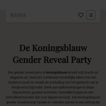
Particulier
Zakelijk
De
Koningsblauw
Decoratie huren
Gender
Reveal
Party
Inspiratie
Een gender reveal party in
koningsblauw
straalt stijl, kracht en
Over BASMA
elegantie uit. Deze tint combineert koninklijke allure met een
moderne touch en maakt de onthulling van het geslacht van je
kindje extra bijzonder. Denk aan ballonnenbogen in diepe
Contact
blauwtinten, gouden accenten, feestelijke hapjes en een
onthullend moment dat voor kippenvel zorgt. Een koningsblauwe
gender reveal brengt familie en vrienden samen in een setting die