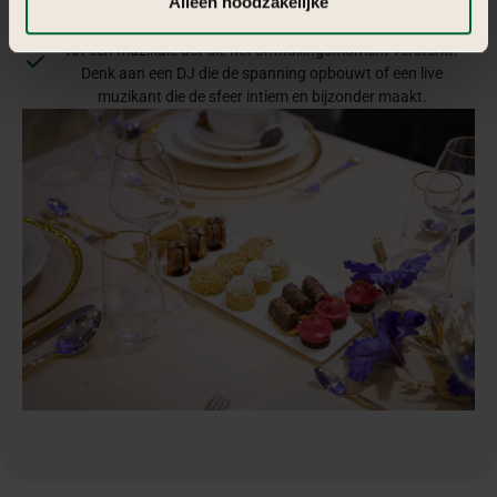
Alleen noodzakelijke
maakt.
informatie vind je in
de kleine letters
.
Entertainment kan variëren van een interactieve photobooth
tot een muzikale act die het onthullingsmoment versterkt.
Denk aan een DJ die de spanning opbouwt of een live
muzikant die de sfeer intiem en bijzonder maakt.