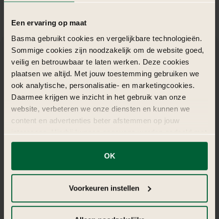
Een ervaring op maat
Basma gebruikt cookies en vergelijkbare technologieën.
Sommige cookies zijn noodzakelijk om de website goed,
veilig en betrouwbaar te laten werken. Deze cookies
De
catering
en
entertainment
op
een
plaatsen we altijd. Met jouw toestemming gebruiken we
Koningsblauw
Gender
Reveal
Party
ook analytische, personalisatie- en marketingcookies.
Daarmee krijgen we inzicht in het gebruik van onze
thema
website, verbeteren we onze diensten en kunnen we
content en advertenties beter afstemmen op jouw
Catering maakt het feest compleet en zorgt voor een
interesses. Hierbij kunnen gegevens worden gedeeld met
samenhangend geheel:
externe partners.
OK
Luxe fingerfood met blauwe details, cupcakes met
Hapjes:
Klik op ‘OK’ om alle cookies te accepteren. Kies ‘Alleen
gouden toppers en macarons in themakleuren.
noodzakelijk’ om alleen noodzakelijke cookies toe te
Mocktails en champagne cocktails met blauwe en
Drankjes:
Voorkeuren instellen
gouden accenten.
staan. Via ‘Voorkeuren instellen’ kun je per categorie
Een pronkstuk in koningsblauw en wit, met een
kiezen welke cookies je accepteert. Je kunt je keuze op
Taart:
verrassende vulling die de onthulling nog spannender
ieder moment wijzigen via onze cookie-instellingen. Meer