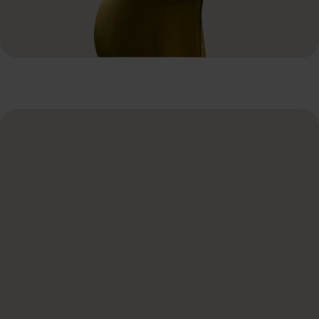
Naam
*
E-mail
*