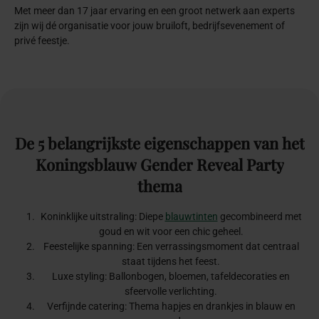
Met meer dan 17 jaar ervaring en een groot netwerk aan experts
zijn wij dé organisatie voor jouw bruiloft, bedrijfsevenement of
privé feestje.
De
5
belangrijkste
eigenschappen
van
het
Koningsblauw
Gender
Reveal
Party
thema
Koninklijke uitstraling: Diepe
blauwtinten
gecombineerd met
goud en wit voor een chic geheel.
Feestelijke spanning: Een verrassingsmoment dat centraal
staat tijdens het feest.
Luxe styling: Ballonbogen, bloemen, tafeldecoraties en
sfeervolle verlichting.
Verfijnde catering: Thema hapjes en drankjes in blauw en