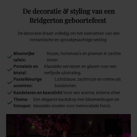
De
decoratie
&
styling
van
een
Bridgerton
geboortefeest
De decoratie draait volledig om het neerzetten van een
romantische en sprookjesachtige setting:
Bloemrijke
Rozen, hortensia’s en pioenen in zachte
tafels:
tinten.
Porselein en
Klassieke serviezen en glazen voor een
kristal:
verfijnde uitstraling.
Pastelkleurige
Lichtblauw, zachtroze en crème als
accenten:
basisnoten.
Kandelaren en kaarslicht:
Voor een warme, intieme sfeer.
Thema-
Een elegante backdrop met bloemenbogen en
fotospot:
klassieke stoelen voor memorabele foto’s.