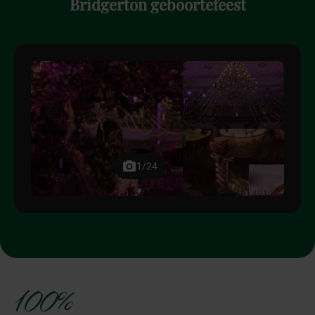
Bridgerton
geboortefeest
1/24
100%