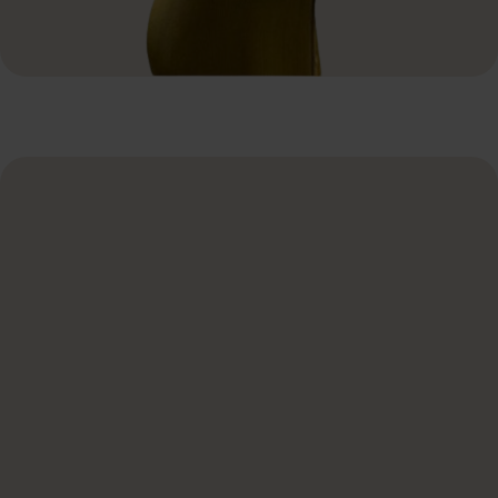
Naam
*
E-mail
*
Telefoon
*
Wat ga je organiseren?
*