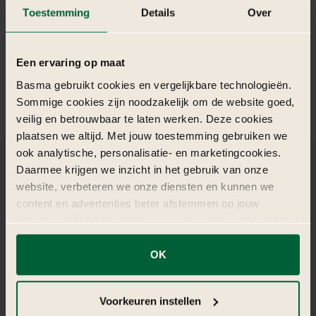
Toestemming
Details
Over
Een ervaring op maat
Basma gebruikt cookies en vergelijkbare technologieën.
Sommige cookies zijn noodzakelijk om de website goed,
veilig en betrouwbaar te laten werken. Deze cookies
plaatsen we altijd. Met jouw toestemming gebruiken we
ook analytische, personalisatie- en marketingcookies.
Daarmee krijgen we inzicht in het gebruik van onze
De
catering
en
entertainment
op
een
website, verbeteren we onze diensten en kunnen we
Karaoke
Sterren
Feestje
thema
content en advertenties beter afstemmen op jouw
interesses. Hierbij kunnen gegevens worden gedeeld met
externe partners.
De catering sluit aan bij de vrolijke, interactieve sfeer:
OK
Fingerfood zoals mini-burgers, nacho’s, pizza slices en
Klik op ‘OK’ om alle cookies te accepteren. Kies ‘Alleen
Hapjes:
borrelhapjes.
noodzakelijk’ om alleen noodzakelijke cookies toe te
Dessert:
Cupcakes en donuts met ster decoratie.
Voorkeuren instellen
staan. Via ‘Voorkeuren instellen’ kun je per categorie