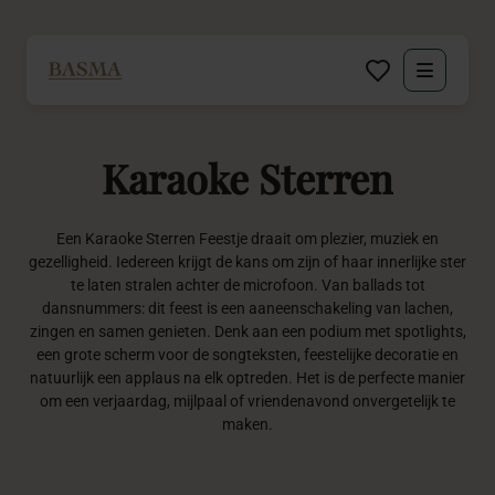
Particulier
Karaoke
Sterren
Zakelijk
Decoratie huren
Een
Karaoke Sterren Feestje
draait om plezier, muziek en
gezelligheid. Iedereen krijgt de kans om zijn of haar innerlijke ster
te laten stralen achter de microfoon. Van ballads tot
Inspiratie
dansnummers: dit feest is een aaneenschakeling van lachen,
zingen en samen genieten. Denk aan een podium met spotlights,
een grote scherm voor de songteksten, feestelijke decoratie en
Over BASMA
natuurlijk een applaus na elk optreden. Het is de perfecte manier
om een verjaardag, mijlpaal of vriendenavond onvergetelijk te
Contact
maken.