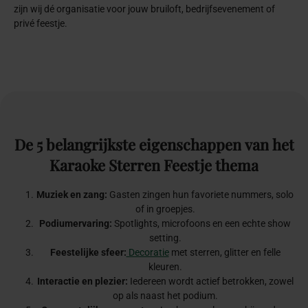
zijn wij dé organisatie voor jouw bruiloft, bedrijfsevenement of
privé feestje.
De
5
belangrijkste
eigenschappen
van
het
Karaoke
Sterren
Feestje
thema
Muziek en zang:
Gasten zingen hun favoriete nummers, solo
of in groepjes.
Podiumervaring:
Spotlights, microfoons en een echte show
setting.
Feestelijke sfeer:
Decoratie
met sterren, glitter en felle
kleuren.
Interactie en plezier:
Iedereen wordt actief betrokken, zowel
op als naast het podium.