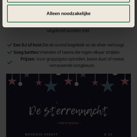
Mocktails, kleurrijke cocktails en frisdrank in
kiezen welke cookies je accepteert. Je kunt je keuze op
Drankjes:
glitterbekers.
ieder moment wijzigen via onze cookie-instellingen. Meer
Alleen noodzakelijke
informatie vind je in
de kleine letters
.
Het entertainment draait uiteraard om karaoke, maar kan
uitgebreid worden met:
Een DJ of host:
Die de avond begeleidt en de sfeer verhoogt.
Song battles:
Vrienden of teams die tegen elkaar strijden.
Prijzen:
Voor grappigste optreden, beste duet of meest
verrassende songkeuze.