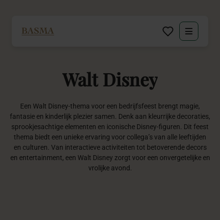
Particulier
Walt
Disney
Zakelijk
Decoratie huren
Een Walt Disney-thema voor een bedrijfsfeest brengt magie,
fantasie en kinderlijk plezier samen. Denk aan kleurrijke decoraties,
sprookjesachtige elementen en iconische Disney-figuren. Dit feest
Inspiratie
thema biedt een unieke ervaring voor collega’s van alle leeftijden
en culturen. Van interactieve activiteiten tot betoverende decors
en entertainment, een Walt Disney zorgt voor een onvergetelijke en
Over BASMA
vrolijke avond.
Contact