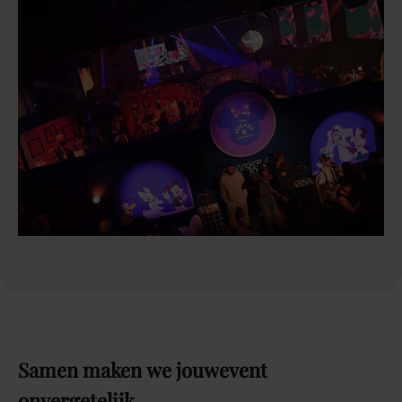
Samen
maken
we
jouw
event
onvergetelijk