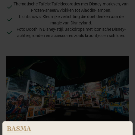
Thematische Tafels: Tafeldecoraties met Disney-motieven, van
Frozen-sneeuwvlokken tot Aladdin-lampen.
Lichtshows: Kleurrijke verlichting die doet denken aan de
magie van Disneyland.
Foto Booth in Disney-stijl: Backdrops met iconische Disney-
achtergronden en accessoires zoals kroontjes en schilden.