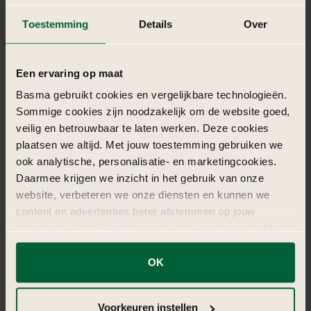
Toestemming
Details
Over
Een ervaring op maat
Basma gebruikt cookies en vergelijkbare technologieën.
De
catering
en
entertainment
op
een
Sommige cookies zijn noodzakelijk om de website goed,
Walt
Disney
bedrijfsfeest
veilig en betrouwbaar te laten werken. Deze cookies
plaatsen we altijd. Met jouw toestemming gebruiken we
ook analytische, personalisatie- en marketingcookies.
Daarmee krijgen we inzicht in het gebruik van onze
De catering kan bestaan uit hapjes en drankjes die direct
website, verbeteren we onze diensten en kunnen we
geïnspireerd zijn door Disney-films. Denk aan Belle’s “Enchanted
content en advertenties beter afstemmen op jouw
Rose”-desserts, Alice in Wonderland’s theetafel gerechten, of
interesses. Hierbij kunnen gegevens worden gedeeld met
kleurrijke drankjes zoals een “Magic Potion”. Dessertbuffetten met
externe partners.
suikerspin, cupcakes en koekjes in Disney-vorm zijn ook een groot
succes.
OK
Klik op ‘OK’ om alle cookies te accepteren. Kies ‘Alleen
Het entertainment kan variëren van een optreden van Disney-
noodzakelijk’ om alleen noodzakelijke cookies toe te
lookalikes en een liveband die bekende soundtracks speelt, tot
Voorkeuren instellen