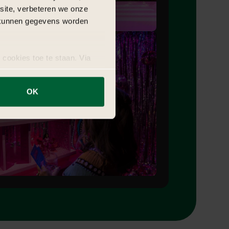
bsite, verbeteren we onze
j kunnen gegevens worden
 cookies toe te staan. Via
uze op ieder moment wijzigen
OK