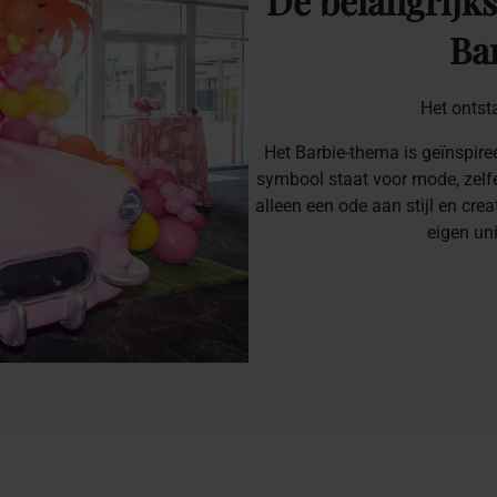
De
belangrijks
Ba
Het ontst
Het Barbie-thema is geïnspire
symbool staat voor mode, zelfex
alleen een ode aan stijl en crea
eigen uni