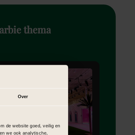
arbie
thema
Over
m de website goed, veilig en
en we ook analytische,