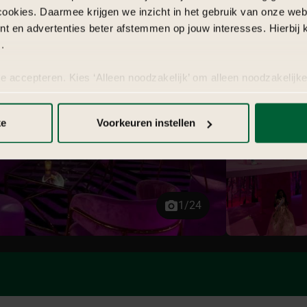
cookies. Daarmee krijgen we inzicht in het gebruik van onze we
nt en advertenties beter afstemmen op jouw interesses. Hierbi
.
te accepteren. Kies ‘Alleen noodzakelijk’ om alleen noodzakelijke
 per categorie kiezen welke cookies je accepteert. Je kunt je ke
 Meer informatie vind je in
de kleine letters
.
ke
Voorkeuren instellen
1/24