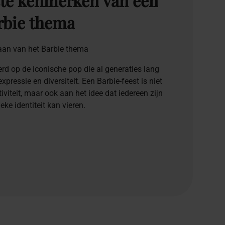
te
kenmerken
van
een
rbie
thema
aan van het Barbie thema
erd op de iconische pop die al generaties lang
pressie en diversiteit. Een Barbie-feest is niet
tiviteit, maar ook aan het idee dat iedereen zijn
eke identiteit kan vieren.