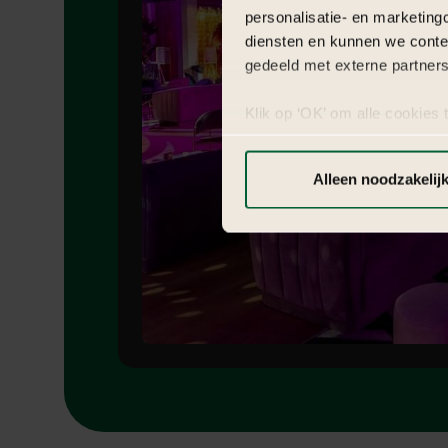
personalisatie- en marketing
diensten en kunnen we conte
gedeeld met externe partners
Klik op ‘OK’ om alle cookies 
‘Voorkeuren instellen’ kun je
via onze cookie-instellingen.
Alleen noodzakelij