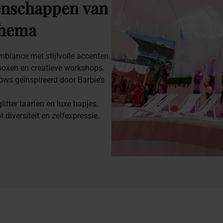
enschappen
van
hema
biance met stijlvolle accenten.
-boxen en creatieve workshops.
ws geïnspireerd door Barbie’s
itter taarten en luxe hapjes.
t diversiteit en zelfexpressie.