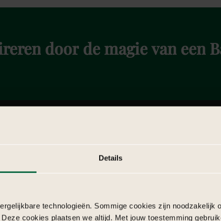
ireren
door
de
magie
van
een
B
Details
rgelijkbare technologieën. Sommige cookies zijn noodzakelijk o
 Deze cookies plaatsen we altijd. Met jouw toestemming gebruik