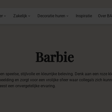
er
Zakelijk
Decoratie huren
Inspiratie
Over B
Barbie
 speelse, stijlvolle en kleurrijke beleving. Denk aan een roze kle
elding en zorgt voor een vrolijke sfeer waar collega’s zich kunne
feest een onvergetelijke ervaring.