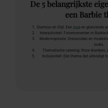
De
5
belangrijkste
eig
een
Barbie
t
Glamour en Stijl: Een
roze
en glanzende am
Interactiviteit: Fotomomenten in Barbie
Mode-inspiratie: Dresscodes en modesho
looks.
Thematische catering: Roze drankjes, gl
Inclusiviteit: Een thema dat uitnodigt to