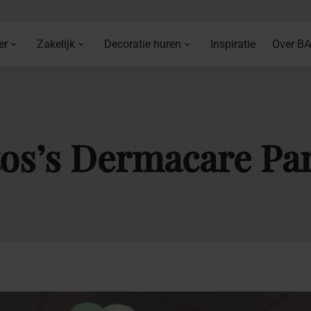
er
Zakelijk
Decoratie huren
Inspiratie
Over B
os’s
Dermacare
Pa