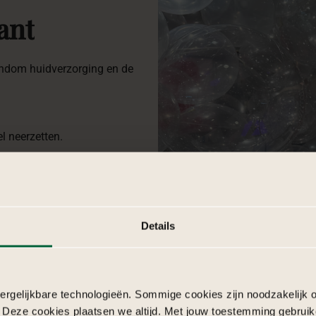
ant
rondom huidverzorging en de
l neerzetten.
nbrengen in één inspirerende
TikTok en Instagram.
Details
interactie en beleving.
 experience-flow, sfeerregie en
rgelijkbare technologieën. Sommige cookies zijn noodzakelijk o
 Deze cookies plaatsen we altijd. Met jouw toestemming gebruik