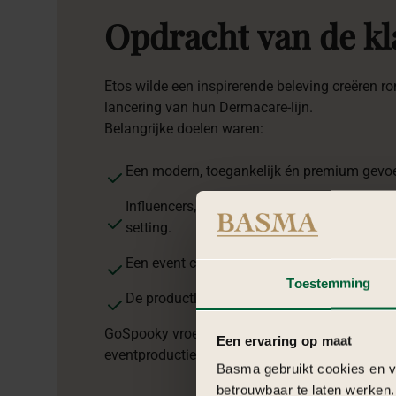
Opdracht
van
de
kl
Etos wilde een inspirerende beleving creëren 
lancering van hun Dermacare-lijn.
Belangrijke doelen waren:
Een modern, toegankelijk én premium gevoe
Influencers, creators én consumenten same
setting.
Een event creëren dat goed deelbaar is op 
Toestemming
De productlijn tot leven brengen via advies, 
GoSpooky vroeg BASMA om de volledige styling,
Een ervaring op maat
eventproductie te verzorgen.
Basma gebruikt cookies en ve
betrouwbaar te laten werken.