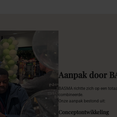
Aanpak
door
B
BASMA richtte zich op een totaa
combineerde.
Onze aanpak bestond uit:
Conceptontwikkeling