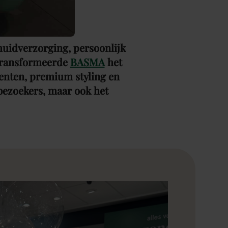
huidverzorging, persoonlijk
transformeerde
BASMA
het
menten, premium styling en
bezoekers, maar ook het