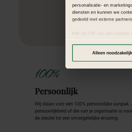
personalisatie- en marketing
diensten en kunnen we conte
gedeeld met externe partners
Klik op ‘OK’ om alle cookies 
‘Voorkeuren instellen’ kun je
via onze cookie-instellingen.
Alleen noodzakelij
100%
Persoonlijk
Wij staan voor een 100% persoonlijke aanpak.
persoonlijkheid of die van je organisatie is voo
de sleutel tot een onvergetelijke ervaring.