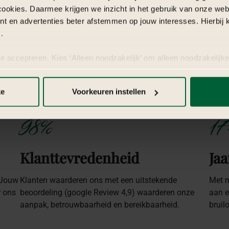
cookies. Daarmee krijgen we inzicht in het gebruik van onze we
nt en advertenties beter afstemmen op jouw interesses. Hierbi
.
te accepteren. Kies ‘Alleen noodzakelijk’ om alleen noodzakelijke
 per categorie kiezen welke cookies je accepteert. Je kunt je ke
 Meer informatie vind je in
de kleine letters
.
ke
Voorkeuren instellen
98%
17
Klanttevredenheid
Jaa
 Jouw
Klanten waarderen ons met een uitstekende
Met m
r ons
beoordeling (google Review 4,9) waarderen onze
aan e
aanpak, betrouwbaarheid en bereikbaarheid.
bruil