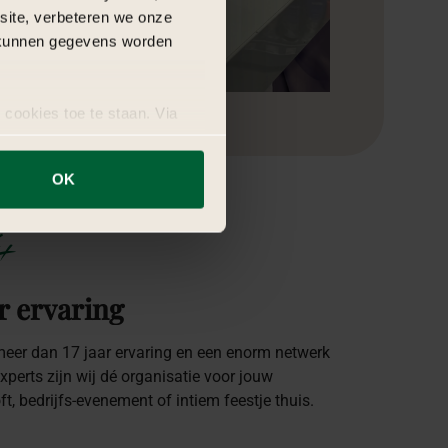
bsite, verbeteren we onze
j kunnen gegevens worden
 cookies toe te staan. Via
uze op ieder moment wijzigen
OK
+
r ervaring
eer dan 17 jaar ervaring en een enorm netwerk
xperts zijn wij dé organisatie voor jouw
oft, bedrijfs-evenement of intiem feestje thuis.