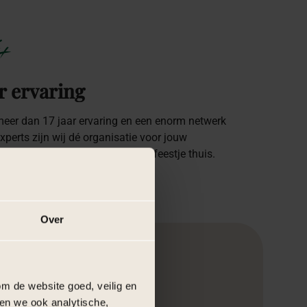
+
r ervaring
eer dan 17 jaar ervaring en een enorm netwerk
xperts zijn wij dé organisatie voor jouw
oft, bedrijfs-evenement of intiem feestje thuis.
Over
m de website goed, veilig en
en we ook analytische,