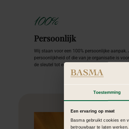
100%
Persoonlijk
Wij staan voor een 100% persoonlijke aanpak.
persoonlijkheid of die van je organisatie is voo
de sleutel tot een onvergetelijke ervaring.
Toestemming
Een ervaring op maat
Basma gebruikt cookies en ve
betrouwbaar te laten werken.