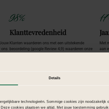
98%
17
Klanttevredenheid
Jaa
 Jouw
Klanten waarderen ons met een uitstekende
Met m
r ons
beoordeling (google Review 4,9) waarderen onze
aan e
aanpak, betrouwbaarheid en bereikbaarheid.
bruil
Details
rgelijkbare technologieën. Sommige cookies zijn noodzakelijk o
 Deze cookies plaatsen we altijd. Met jouw toestemming gebruik