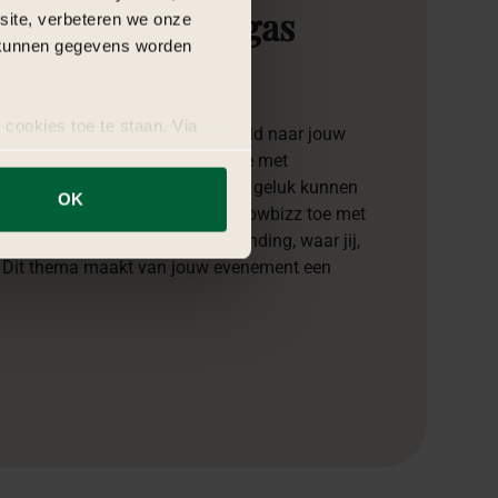
t
happens
in
Vegas
bsite, verbeteren we onze
j kunnen gegevens worden
 cookies toe te staan. Via
n de beroemdste gokstad ter wereld naar jouw
uze op ieder moment wijzigen
hema. Creëer een luxe ambiance met
 en casinotafels waar gasten hun geluk kunnen
OK
en roulette. Voeg een vleugje showbizz toe met
en avond vol amusement en opwinding, waar jij,
. Dit thema maakt van jouw evenement een