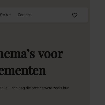
ASMA
Contact
thema’s
voor
nementen
etails – een dag die precies werd zoals hun