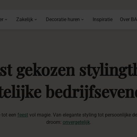
er
Zakelijk
Decoratie huren
Inspiratie
Over B
st
gekozen
styling
elijke
bedrijfseve
 tot een
feest
vol magie. Van elegante styling tot persoonlijke d
droom:
onvergetelijk
.