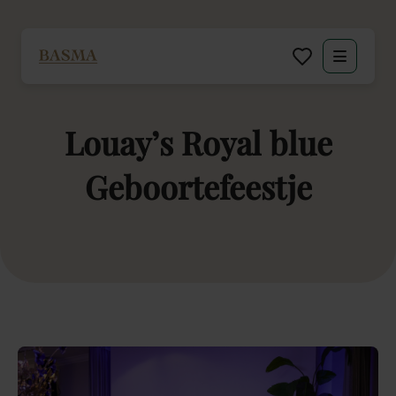
Particulier
Louay’s
Royal
blue
Zakelijk
Geboortefeestje
Decoratie huren
Inspiratie
Over BASMA
Contact