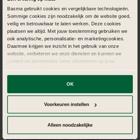
Eventtype
Tharra / geboortefeest
Basma gebruikt cookies en vergelijkbare technologieën.
Locatie
Restaurant Molen De Zwaluw
Sommige cookies zijn noodzakelijk om de website goed,
Duur voorbereiding
2 weken
veilig en betrouwbaar te laten werken. Deze cookies
Uitvoerdagen
2 dagen
plaatsen we altijd. Met jouw toestemming gebruiken we
Gastenaantal
± 100 gasten
ook analytische, personalisatie- en marketingcookies.
Budgetcategorie
€ 4.900,-
Daarmee krijgen we inzicht in het gebruik van onze
website, verbeteren we onze diensten en kunnen we
content en advertenties beter afstemmen op jouw
interesses. Hierbij kunnen gegevens worden gedeeld met
externe partners.
Vraag direct een offerte
OK
Klik op ‘OK’ om alle cookies te accepteren. Kies ‘Alleen
noodzakelijk’ om alleen noodzakelijke cookies toe te
Voorkeuren instellen
staan. Via ‘Voorkeuren instellen’ kun je per categorie
kiezen welke cookies je accepteert. Je kunt je keuze op
ieder moment wijzigen via onze cookie-instellingen. Meer
Alleen noodzakelijke
informatie vind je in
de kleine letters
.