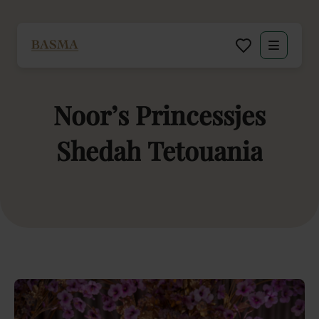
Particulier
Noor’s
Princessjes
Zakelijk
Shedah
Tetouania
Decoratie huren
Inspiratie
Over BASMA
Contact