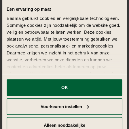
Begroting
&
omvang
Een ervaring op maat
Basma gebruikt cookies en vergelijkbare technologieën.
Sommige cookies zijn noodzakelijk om de website goed,
Aspect
Inhoud
veilig en betrouwbaar te laten werken. Deze cookies
Eventtype
Luxe bruiloft, ballroom
plaatsen we altijd. Met jouw toestemming gebruiken we
Locatie
De Koning, Maxima Ballroom
ook analytische, personalisatie- en marketingcookies.
Duur voorbereiding
4 weken
Daarmee krijgen we inzicht in het gebruik van onze
Uitvoerdagen
3 dagen
website, verbeteren we onze diensten en kunnen we
Gastenaantal
± 450 gasten
content en advertenties beter afstemmen op jouw
Budgetcategorie
€20.000
interesses. Hierbij kunnen gegevens worden gedeeld met
externe partners.
OK
Klik op ‘OK’ om alle cookies te accepteren. Kies ‘Alleen
Contact
Bekijk meer
noodzakelijk’ om alleen noodzakelijke cookies toe te
Voorkeuren instellen
staan. Via ‘Voorkeuren instellen’ kun je per categorie
kiezen welke cookies je accepteert. Je kunt je keuze op
ieder moment wijzigen via onze cookie-instellingen. Meer
Alleen noodzakelijke
informatie vind je in
de kleine letters
.