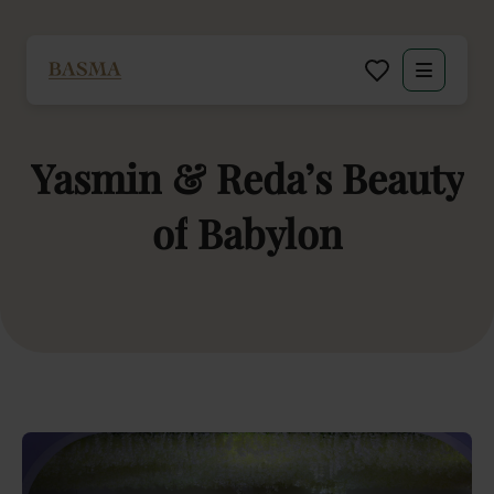
Particulier
Yasmin
&
Reda’s
Beauty
Zakelijk
of
Babylon
Decoratie huren
Inspiratie
Over BASMA
Contact