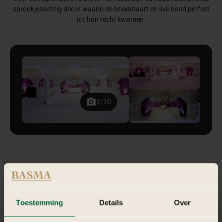
sprookjesachtig decor waarin de bruidstaart en live band perfect
tot hun recht kwamen.
1/10
Toestemming
Details
Over