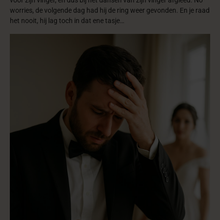
voor zijn vinger, en dus bij het dansen van zijn vinger afgleed. No
worries, de volgende dag had hij de ring weer gevonden. En je raad
het nooit, hij lag toch in dat ene tasje…