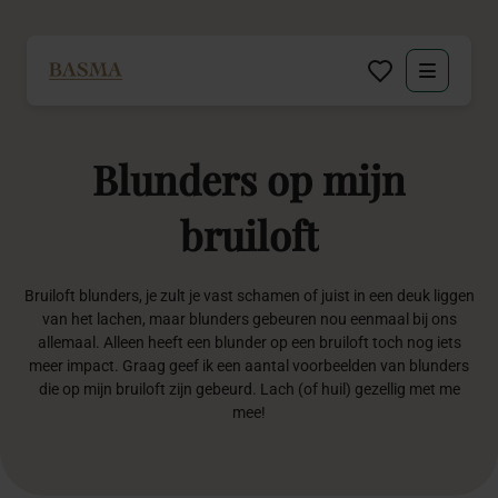
Particulier
Blunders
op
mijn
Zakelijk
bruiloft
Decoratie huren
Bruiloft blunders, je zult je vast schamen of juist in een deuk liggen
Inspiratie
van het lachen, maar blunders gebeuren nou eenmaal bij ons
allemaal. Alleen heeft een blunder op een bruiloft toch nog iets
Over BASMA
meer impact. Graag geef ik een aantal voorbeelden van blunders
die op mijn bruiloft zijn gebeurd. Lach (of huil) gezellig met me
mee!
Contact