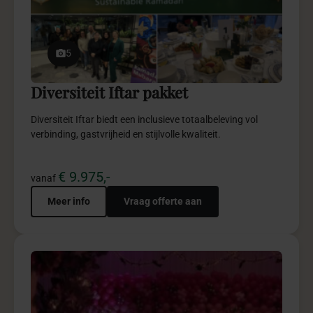
€ 9.975,-
vanaf
Meer info
Vraag offerte aan
5
Lojain’s Baby pakket
Lojain’s Baby creëert een elegante geboortebeleving vol