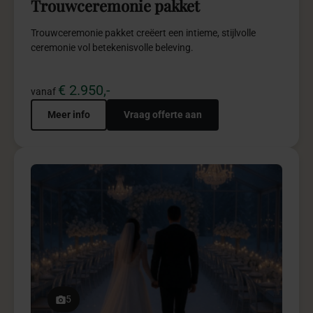
5
Winter Wonderland pakket
Winter Wonderland straalt warmte, luxe en
sprookjesachtige elegantie uit in stijl.
€ 4.950,-
vanaf
Meer info
Vraag offerte aan