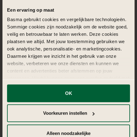
5
Special effects pakket
Special Effects brengt impact, visuele beleving en
onvergetelijke momenten naar jouw event.
€ 495,-
vanaf
Meer info
Vraag offerte aan