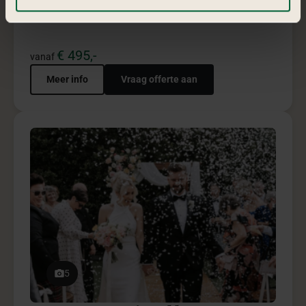
5
Trouwceremonie pakket
Trouwceremonie pakket creëert een intieme, stijlvolle
ceremonie vol betekenisvolle beleving.
€ 2.950,-
vanaf
Meer info
Vraag offerte aan