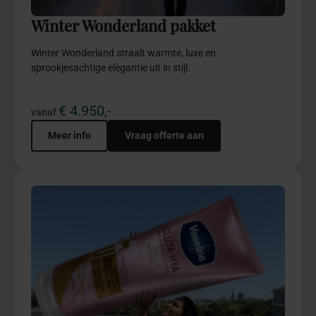
5
Productlancering pakket
Een productlancering waarin merkverhaal, beleving en
impact samenkomen tot blijvende indrukken.
€ 24.975,-
vanaf