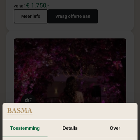
7
Bridgerton purple pakket
Bridgerton Purple brengt luxe, power en elegantie samen
in een spectaculaire totaalbeleving.
€ 4.950,-
vanaf
Meer info
Vraag offerte aan