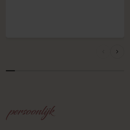
persoonlijk
Krachtige
techniek
&
AV-beleving?
Wij helpen je graag! Professionele techniek en audiovisuele
productie brengen jouw boodschap tot leven. Ontdek hoe perfect
afgestemd licht, geluid en beeld jouw bedrijfsevenement omringen
met sfeer, helderheid en impact — voor een ervaring die blijft
hangen.